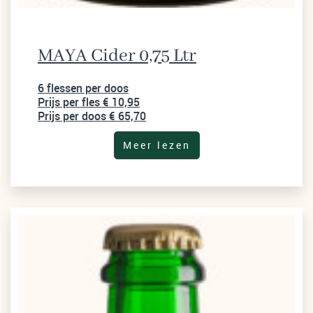
MAYA Cider 0,75 Ltr
6 flessen per doos
Prijs per fles € 10,95
Prijs per doos € 65,70
Meer lezen